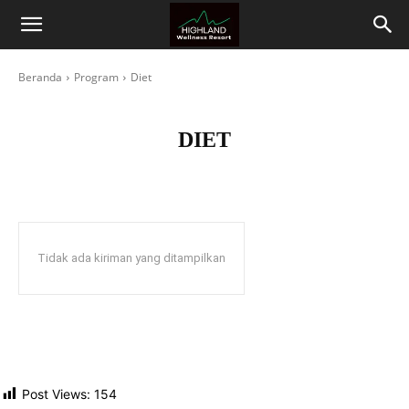
Highland
Beranda
Program
Diet
Wellness
Resort
DIET
Tidak ada kiriman yang ditampilkan
Post Views:
154