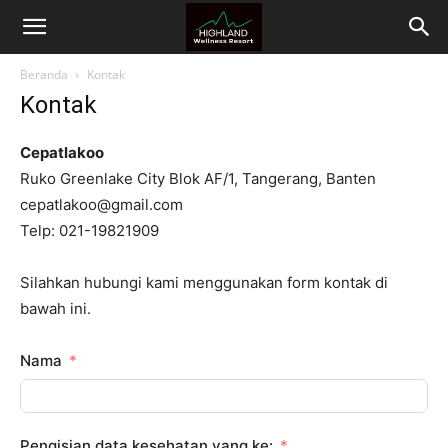
Highland
Beranda
Kontak
Wellness
Kontak
Resort
Cepatlakoo
Ruko Greenlake City Blok AF/1, Tangerang, Banten
cepatlakoo@gmail.com
Telp: 021-19821909
Silahkan hubungi kami menggunakan form kontak di
bawah ini.
Nama
Pengisian data kesehatan yang ke: